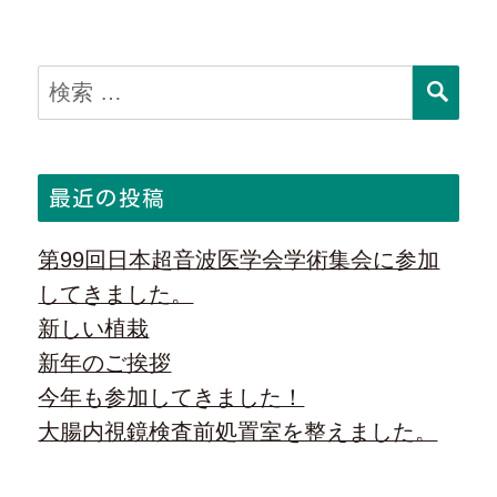
投
ン
稿:
検
検
索
索:
最近の投稿
第99回日本超音波医学会学術集会に参加
してきました。
新しい植栽
新年のご挨拶
今年も参加してきました！
大腸内視鏡検査前処置室を整えました。