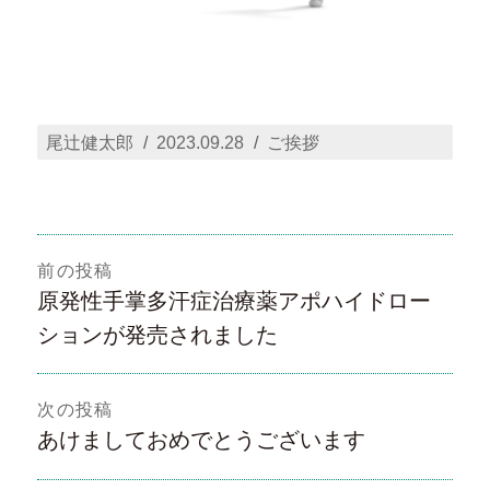
投
投
カ
尾辻健太郎
2023.09.28
ご挨拶
稿
稿
テ
者
日:
ゴ
リ
投
ー
前の投稿
稿
前
原発性手掌多汗症治療薬アポハイドロー
ナ
の
ションが発売されました
ビ
投
ゲ
稿:
次の投稿
ー
次
あけましておめでとうございます
シ
の
ョ